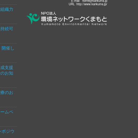
E-mail
URL http://www.kankuma.jp/
営組織力
！持続可
」開催し
育成支援
」のお知
医療のお
ホームペ
ンポジウ