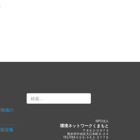
！地域の
NPO法人
環境ネットワークくまもと
攻状況報
〒８６２-０９７３
熊本市中央区大江本町６-２４
TEL/FAX０９６-３６２-３７７６