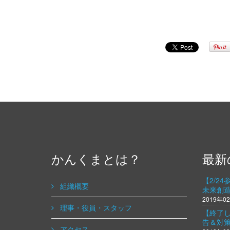
かんくまとは？
最新
【2/2
組織概要
未来創
2019年0
理事・役員・スタッフ
【終了
告＆対
アクセス