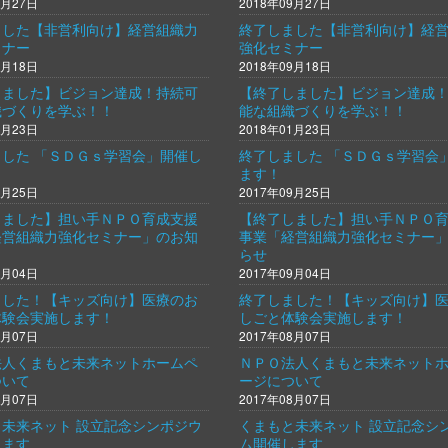
9月27日
2018年09月27日
ました【非営利向け】経営組織力
終了しました【非営利向け】経
ミナー
強化セミナー
9月18日
2018年09月18日
しました】ビジョン達成！持続可
【終了しました】ビジョン達成
織づくりを学ぶ！！
能な組織づくりを学ぶ！！
1月23日
2018年01月23日
した 「ＳＤＧｓ学習会」開催し
終了しました 「ＳＤＧｓ学習会
ます！
9月25日
2017年09月25日
しました】担い手ＮＰＯ育成支援
【終了しました】担い手ＮＰＯ
経営組織力強化セミナー」のお知
事業「経営組織力強化セミナー
らせ
9月04日
2017年09月04日
ました！【キッズ向け】医療のお
終了しました！【キッズ向け】
体験会実施します！
しごと体験会実施します！
8月07日
2017年08月07日
法人くまもと未来ネットホームペ
ＮＰＯ法人くまもと未来ネット
ついて
ージについて
8月07日
2017年08月07日
未来ネット 設立記念シンポジウ
くまもと未来ネット 設立記念シ
します
ム開催します