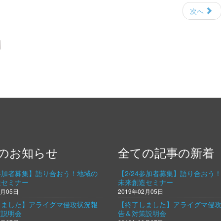
次へ
のお知らせ
全ての記事の新着
4参加者募集】語り合おう！地域の
【2/24参加者募集】語り合おう
造セミナー
未来創造セミナー
2月05日
2019年02月05日
しました】アライグマ侵攻状況報
【終了しました】アライグマ侵
策説明会
告＆対策説明会